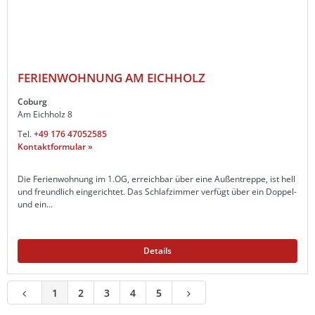
FERIENWOHNUNG AM EICHHOLZ
Coburg
Am Eichholz 8
Tel.
+49 176 47052585
Kontaktformular »
Die Ferienwohnung im 1.OG, erreichbar über eine Außentreppe, ist hell
und freundlich eingerichtet. Das Schlafzimmer verfügt über ein Doppel-
und ein...
Details
1
2
3
4
5