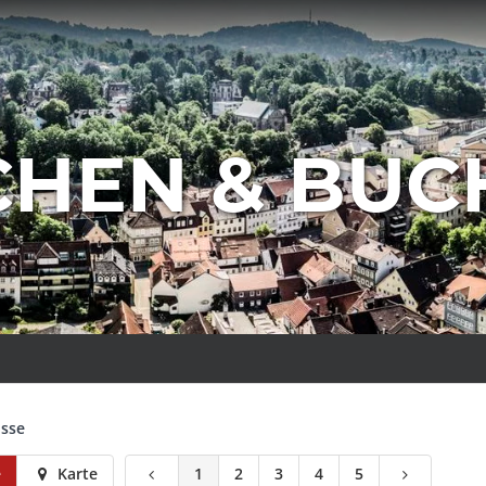
CHEN & BUC
isse
e
Karte
1
2
3
4
5