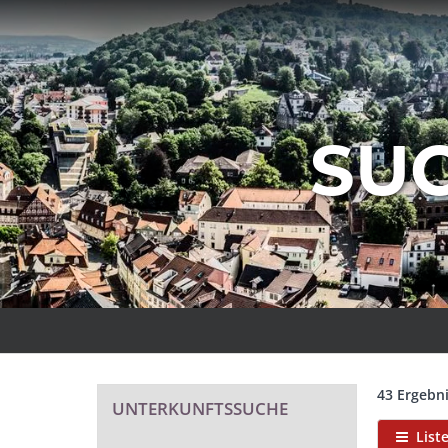
SU
43 Ergebn
UNTERKUNFTSSUCHE
List