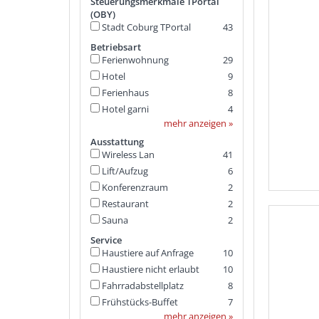
Steuerungsmerkmale TPortal
r
(OBY)
e
Stadt Coburg TPortal
43
s
u
Betriebsart
l
Ferienwohnung
29
t
Hotel
9
s
Ferienhaus
8
.
Hotel garni
4
mehr anzeigen »
Ausstattung
Wireless Lan
41
Lift/Aufzug
6
Konferenzraum
2
Restaurant
2
Sauna
2
Service
Haustiere auf Anfrage
10
Haustiere nicht erlaubt
10
Fahrradabstellplatz
8
Frühstücks-Buffet
7
mehr anzeigen »