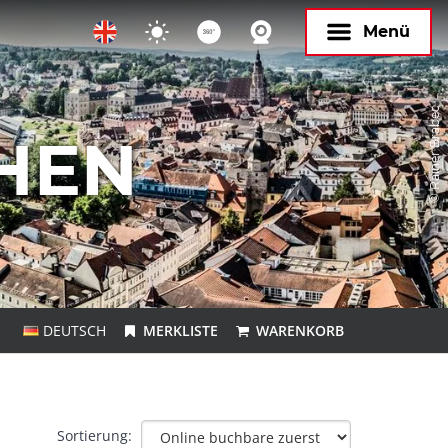
Menü
© Rainer Brabec
HEN
DEUTSCH
MERKLISTE
WARENKORB
Sortierung: