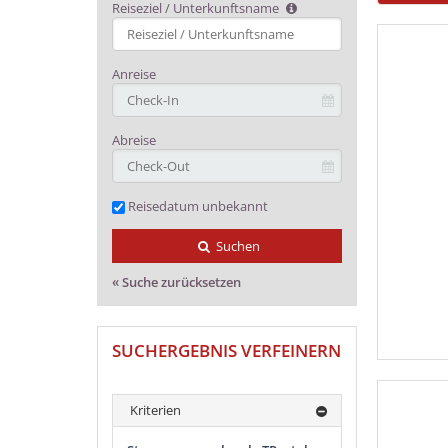
Reiseziel / Unterkunftsname
T
y
p
Anreise
e
2
o
r
Abreise
m
o
r
Reisedatum unbekannt
e
c
h
Suchen
a
r
« Suche zurücksetzen
a
c
t
SUCHERGEBNIS VERFEINERN
e
r
s
f
Kriterien
o
r