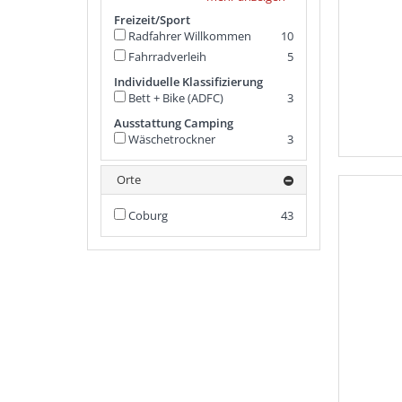
Freizeit/Sport
Radfahrer Willkommen
10
Fahrradverleih
5
Individuelle Klassifizierung
Bett + Bike (ADFC)
3
Ausstattung Camping
Wäschetrockner
3
Orte
Coburg
43