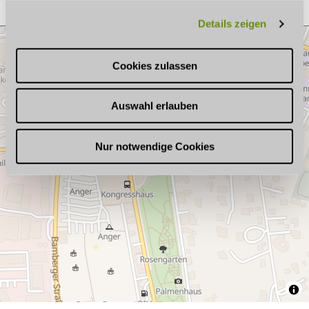
g
Details zeigen
s
a
u
Cookies zulassen
s
w
Auswahl erlauben
a
h
l
Nur notwendige Cookies