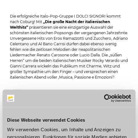
Die erfolgreiche Italo-Pop-Gruppe I DOLCI SIGNORI kommt
nach Coburg! Mit
„Die große Nacht der italienischen
Welthits“
präsentieren sie eine einzigartige Auswahl der
schönsten italienischen Popsongs der vergangenen Jahrzehnte.
Unvergessene Hits von Eros Ramazzotti und Zucchero, Adriano
Celentano und Al Bano Carrisi dürfen dabei ebenso wenig
fehlen wie die zeitlosen Melodien der neapolitanischen
Liedermacher Renato Carosone oder Lucio Dalla. Die „süßen
Herren“ um die beiden italienischen Musiker Rocky Verardo und
Gianni Carrera wickeln das Publikum mit Charme, Witz und
großer Sympathie um den Finger – und versprechen einen
italienischen Abend voller ‚Musica, Passione e Emozioni‘!
MORE DATES
Diese Webseite verwendet Cookies
Wir verwenden Cookies, um Inhalte und Anzeigen zu
Sunday, 09.05.2027
personalisieren, Funktionen für soziale Medien anbieten