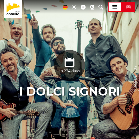
© Berli Berlinski
In 274 days
I DOLCI SIGNORI