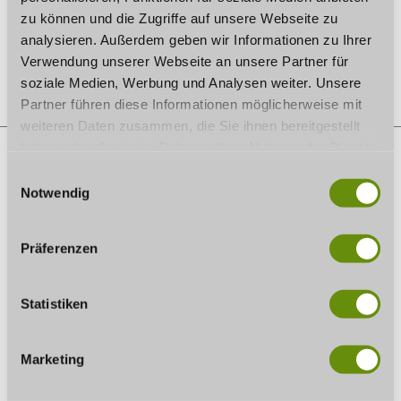
zu können und die Zugriffe auf unsere Webseite zu
19:00 to 23:00
analysieren. Außerdem geben wir Informationen zu Ihrer
Save date
Verwendung unserer Webseite an unsere Partner für
soziale Medien, Werbung und Analysen weiter. Unsere
Partner führen diese Informationen möglicherweise mit
weiteren Daten zusammen, die Sie ihnen bereitgestellt
haben oder die sie im Rahmen Ihrer Nutzung der Dienste
gesammelt haben. Wenn Sie bestimmte Cookies
E
ablehnen, kann es sein, dass Darstellungen nicht
ON THE MAP
Notwendig
i
vollständig sind oder Anwendungen nicht zur Verfügung
n
Kongresshaus Rosengarten
stehen.
w
Präferenzen
Berliner Platz 1
i
96450 Coburg
l
Phone:
09561 / 89830
l
Statistiken
E-mail:
kongress@coburg.de
Website:
www.coburg-kongress.de
i
g
Plan a trip
Marketing
u
n