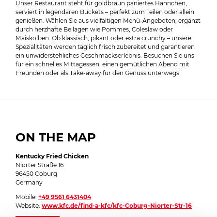
Unser Restaurant steht für goldbraun paniertes Hähnchen,
serviert in legendären Buckets – perfekt zum Teilen oder allein
genießen. Wählen Sie aus vielfältigen Menü-Angeboten, ergänzt
durch herzhafte Beilagen wie Pommes, Coleslaw oder
Maiskolben. Ob klassisch, pikant oder extra crunchy – unsere
Spezialitäten werden täglich frisch zubereitet und garantieren
ein unwiderstehliches Geschmackserlebnis. Besuchen Sie uns
für ein schnelles Mittagessen, einen gemütlichen Abend mit
Freunden oder als Take-away für den Genuss unterwegs!
ON THE MAP
Kentucky Fried Chicken
Niorter Straße 16
96450 Coburg
Germany
Mobile:
+49 9561 6431404
Website:
www.kfc.de/find-a-kfc/kfc-Coburg-Niorter-Str-16