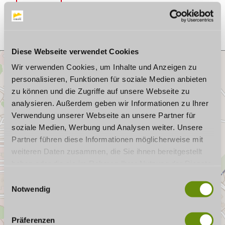
Plan a trip
Diese Webseite verwendet Cookies
Wir verwenden Cookies, um Inhalte und Anzeigen zu
personalisieren, Funktionen für soziale Medien anbieten
zu können und die Zugriffe auf unsere Webseite zu
analysieren. Außerdem geben wir Informationen zu Ihrer
Verwendung unserer Webseite an unsere Partner für
soziale Medien, Werbung und Analysen weiter. Unsere
Partner führen diese Informationen möglicherweise mit
weiteren Daten zusammen, die Sie ihnen bereitgestellt
haben oder die sie im Rahmen Ihrer Nutzung der Dienste
gesammelt haben. Wenn Sie bestimmte Cookies
E
ablehnen, kann es sein, dass Darstellungen nicht
Notwendig
i
vollständig sind oder Anwendungen nicht zur Verfügung
n
stehen.
w
Präferenzen