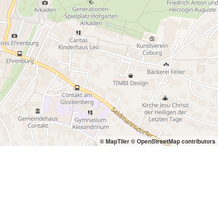
© MapTiler
© OpenStreetMap contributors