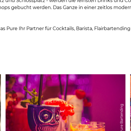
tz und Schlossplatz - werden die feinsten Drinks und C
shops gebucht werden. Das Ganze in einer zeitlos mode
 das Pure Ihr Partner für Cocktails, Barista, Flairbartend
© Pure Bartending