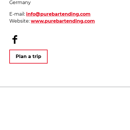
Germany
E-mail:
info@purebartending.com
Website:
www.purebartending.com
F
a
c
Plan a trip
e
b
o
o
k