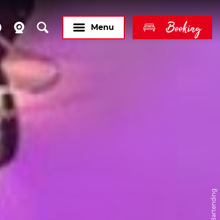
Booking
Menu
© Pure Bartending