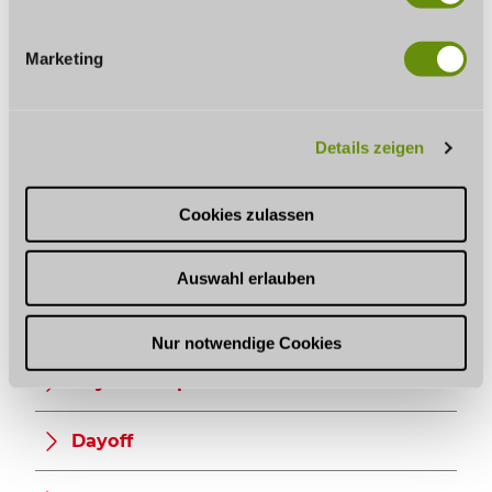
i
GOOD TO KNOW
g
Marketing
u
n
g
Opening hours
Details zeigen
s
a
u
Miscellaneous
Cookies zulassen
s
w
Kitchen offers
Auswahl erlauben
a
h
Infrastructure
l
Nur notwendige Cookies
Payment Options
Dayoff