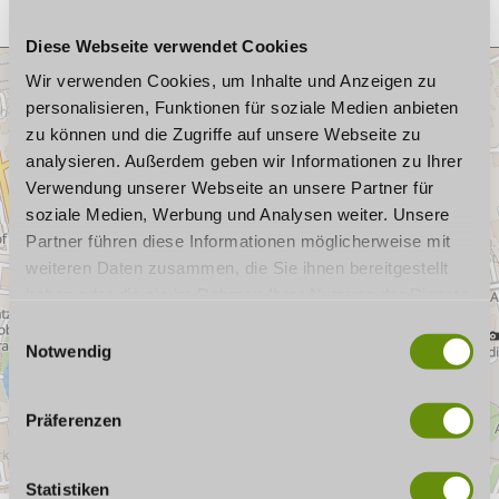
Diese Webseite verwendet Cookies
Wir verwenden Cookies, um Inhalte und Anzeigen zu
personalisieren, Funktionen für soziale Medien anbieten
zu können und die Zugriffe auf unsere Webseite zu
analysieren. Außerdem geben wir Informationen zu Ihrer
Verwendung unserer Webseite an unsere Partner für
soziale Medien, Werbung und Analysen weiter. Unsere
Partner führen diese Informationen möglicherweise mit
weiteren Daten zusammen, die Sie ihnen bereitgestellt
haben oder die sie im Rahmen Ihrer Nutzung der Dienste
gesammelt haben. Wenn Sie bestimmte Cookies
E
ablehnen, kann es sein, dass Darstellungen nicht
Notwendig
i
vollständig sind oder Anwendungen nicht zur Verfügung
n
stehen.
w
Präferenzen
i
l
l
Statistiken