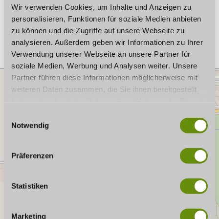
Wir verwenden Cookies, um Inhalte und Anzeigen zu
Website:
piccola-italia-coburg.business.site
personalisieren, Funktionen für soziale Medien anbieten
Plan a trip
zu können und die Zugriffe auf unsere Webseite zu
analysieren. Außerdem geben wir Informationen zu Ihrer
Verwendung unserer Webseite an unsere Partner für
soziale Medien, Werbung und Analysen weiter. Unsere
Partner führen diese Informationen möglicherweise mit
weiteren Daten zusammen, die Sie ihnen bereitgestellt
haben oder die sie im Rahmen Ihrer Nutzung der Dienste
gesammelt haben. Wenn Sie bestimmte Cookies
E
ablehnen, kann es sein, dass Darstellungen nicht
Notwendig
i
vollständig sind oder Anwendungen nicht zur Verfügung
n
stehen.
w
Präferenzen
i
l
l
Statistiken
i
g
Marketing