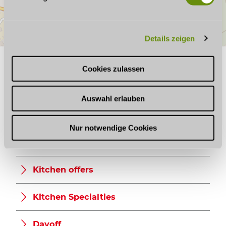
u
n
g
Details zeigen
s
a
u
GOOD TO KNOW
Cookies zulassen
s
w
Auswahl erlauben
a
h
Opening hours
l
Nur notwendige Cookies
Infrastructure
Kitchen offers
Kitchen Specialties
Dayoff