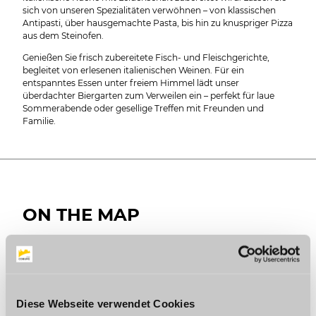
sich von unseren Spezialitäten verwöhnen – von klassischen
Antipasti, über hausgemachte Pasta, bis hin zu knuspriger Pizza
aus dem Steinofen.
Genießen Sie frisch zubereitete Fisch- und Fleischgerichte,
begleitet von erlesenen italienischen Weinen. Für ein
entspanntes Essen unter freiem Himmel lädt unser
überdachter Biergarten zum Verweilen ein – perfekt für laue
Sommerabende oder gesellige Treffen mit Freunden und
Familie.
ON THE MAP
Ristorante Piccola Italia
Kürengrund 4
96450 Coburg
Germany
Phone:
+49 9561 7996363
Diese Webseite verwendet Cookies
E-mail:
sfazio187@gmail.com