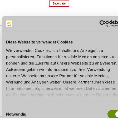
Save date
Diese Webseite verwendet Cookies
ON THE MAP
Wir verwenden Cookies, um Inhalte und Anzeigen zu
personalisieren, Funktionen für soziale Medien anbieten zu
WelcomeCenter am Wohnmobilstellplatz „Thermenaue“
Thermalbadstraße 18
können und die Zugriffe auf unsere Webseite zu analysieren.
96476 Bad Rodach
Außerdem geben wir Informationen zu Ihrer Verwendung
Phone:
09564 / 9232-0
unserer Webseite an unsere Partner für soziale Medien,
E-mail:
info@therme-natur.de
Werbung und Analysen weiter. Unsere Partner führen diese
Website:
www.therme-natur.de
Informationen möglicherweise mit weiteren Daten zusammen
Plan a trip
die Sie ihnen bereitgestellt haben oder die sie im Rahmen Ihr
Nutzung der Dienste gesammelt haben. Wenn Sie bestimmt
Cookies ablehnen, kann es sein, dass Darstellungen nicht
E
vollständig sind oder Anwendungen nicht zur Verfügung steh
Notwendig
i