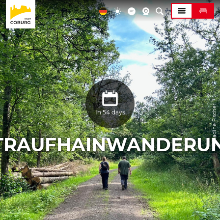
© Nadine Fischer
In 54 days
TRAUFHAINWANDERU