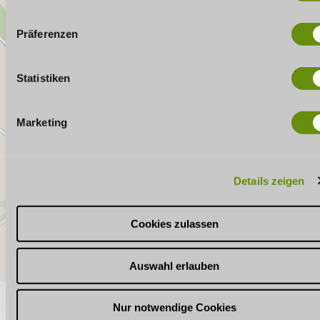
n
w
Präferenzen
i
l
l
Statistiken
i
g
Marketing
u
n
g
Details zeigen
s
a
u
Cookies zulassen
s
w
Auswahl erlauben
a
h
l
Nur notwendige Cookies