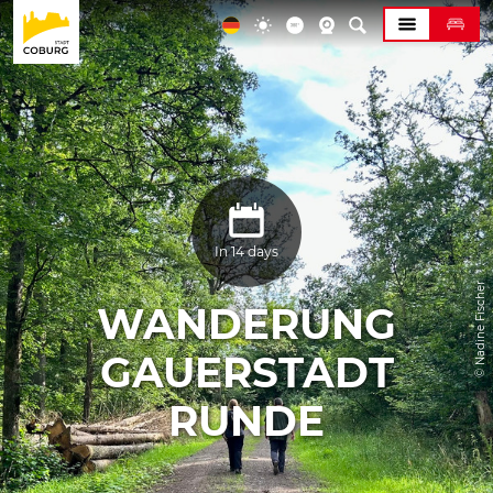
In 14 days
© Nadine Fischer
WANDERUNG
GAUERSTADT
RUNDE