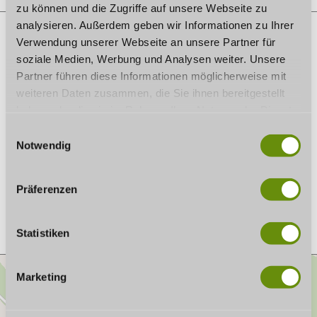
zu können und die Zugriffe auf unsere Webseite zu
analysieren. Außerdem geben wir Informationen zu Ihrer
Verwendung unserer Webseite an unsere Partner für
soziale Medien, Werbung und Analysen weiter. Unsere
ON THE MAP
Partner führen diese Informationen möglicherweise mit
weiteren Daten zusammen, die Sie ihnen bereitgestellt
WelcomeCenter am Wohnmobilstellplatz „Thermenaue“
Thermalbadstraße 18
haben oder die sie im Rahmen Ihrer Nutzung der Dienste
96476 Bad Rodach
gesammelt haben. Wenn Sie bestimmte Cookies
E
Phone:
09564 / 9232-0
ablehnen, kann es sein, dass Darstellungen nicht
Notwendig
i
E-mail:
info@therme-natur.de
vollständig sind oder Anwendungen nicht zur Verfügung
n
Website:
www.therme-natur.de
stehen.
w
Präferenzen
Plan a trip
i
l
l
Statistiken
i
g
Marketing
u
n