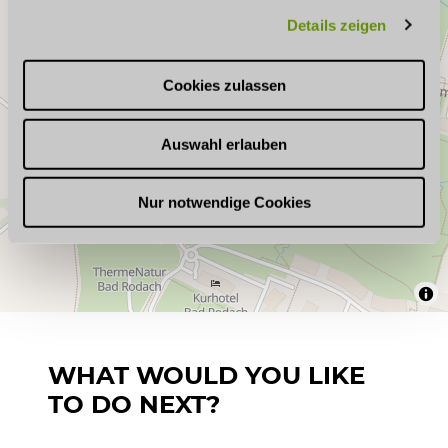
g
Details zeigen
s
a
u
Cookies zulassen
s
w
Auswahl erlauben
a
h
l
Nur notwendige Cookies
WHAT WOULD YOU LIKE
TO DO NEXT?