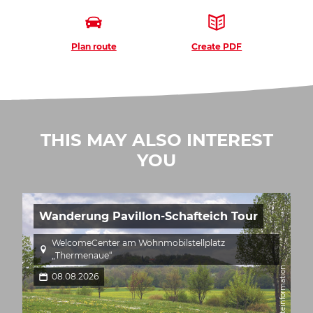
Plan route
Create PDF
THIS MAY ALSO INTEREST
YOU
Wanderung Pavillon-Schafteich Tour
WelcomeCenter am Wohnmobilstellplatz
„Thermenaue“
© Gästeinformation
08.08.2026