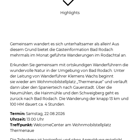
Highlights
Gemeinsam wandert es sich unterhaltsamer als allein! Aus
diesem Grund bietet die Gästeinformation Bad Rodach
mehrmals im Monat geführte Wanderungen im Rodachtal an.
Erkunden Sie gemeinsam mit ortskundigen Wanderführern die
wundervolle Natur in der Umgebung von Bad Rodach. Unter
der Leitung von Wanderführer Klemens Wachs beginnt
sie wieder am Wohnmobilstellplatz „Thermenaue“ und verläuft
dann über den Spanierteich nach Gauerstadt. Über die
Neumühlen, die Hainmühle und den Schweigberg geht es
zurück nach Bad Rodach. Die Wanderung der knapp 13 km und
100 HM dauert ca. 4 Stunden.
Termin:
Samstag, 22.08.2026
Uhrzeit:
13:00 Uhr
Treffpunkt:
WelcomeCenter am Wohnmobilstellplatz
Thermenaue
Die Teilnahme ist kostenfrei und ohne Anmeldung möglich!