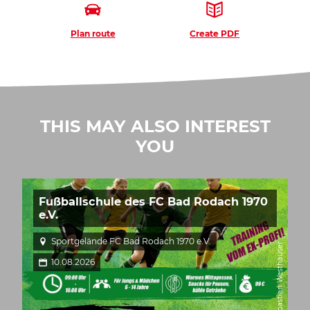
Plan route
Create PDF
THIS MAY ALSO INTEREST
YOU
Fußballschule des FC Bad Rodach 1970
e.V.
Sportgelände FC Bad Rodach 1970 e.V.
© Sebastian Westhäuser
10.08.2026