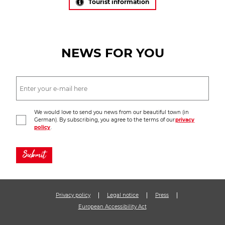
Tourist information
NEWS FOR YOU
We would love to send you news from our beautiful town (in
German). By subscribing, you agree to the terms of our
privacy
policy
.
Submit
Privacy policy
Legal notice
Press
European Accessibility Act