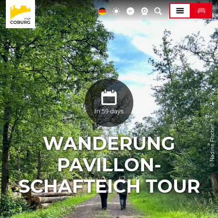
In 59 days
© Nadine Fischer
WANDERUNG
PAVILLON-
SCHAFTEICH TOUR