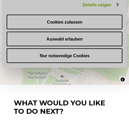
Details zeigen
s
a
u
Cookies zulassen
s
w
Auswahl erlauben
a
h
l
Nur notwendige Cookies
WHAT WOULD YOU LIKE
TO DO NEXT?