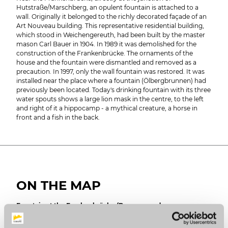
Hutstraße/Marschberg, an opulent fountain is attached to a
wall. Originally it belonged to the richly decorated façade of an
Art Nouveau building. This representative residential building,
which stood in Weichengereuth, had been built by the master
mason Carl Bauer in 1904. In 1989 it was demolished for the
construction of the Frankenbrücke. The ornaments of the
house and the fountain were dismantled and removed as a
precaution. In 1997, only the wall fountain was restored. It was
installed near the place where a fountain (Ölbergbrunnen) had
previously been located. Today's drinking fountain with its three
water spouts shows a large lion mask in the centre, to the left
and right of it a hippocamp - a mythical creature, a horse in
front and a fish in the back.
ON THE MAP
Fountain at the Frankenbrücke (Brunnen an der
Frankenbrücke)
Frankenbrücke