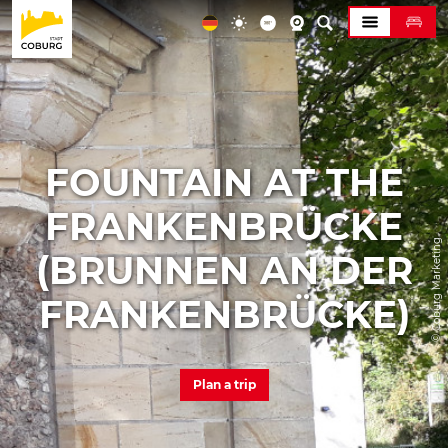
FOUNTAIN AT THE
FRANKENBRÜCKE
© Coburg Marketing
(BRUNNEN AN DER
FRANKENBRÜCKE)
Plan a trip