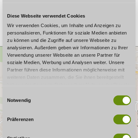
96450 Coburg
Germany
Diese Webseite verwendet Cookies
Plan a trip
Wir verwenden Cookies, um Inhalte und Anzeigen zu
personalisieren, Funktionen für soziale Medien anbieten
zu können und die Zugriffe auf unsere Webseite zu
analysieren. Außerdem geben wir Informationen zu Ihrer
Verwendung unserer Webseite an unsere Partner für
soziale Medien, Werbung und Analysen weiter. Unsere
Partner führen diese Informationen möglicherweise mit
weiteren Daten zusammen, die Sie ihnen bereitgestellt
haben oder die sie im Rahmen Ihrer Nutzung der Dienste
gesammelt haben. Wenn Sie bestimmte Cookies
E
ablehnen, kann es sein, dass Darstellungen nicht
Notwendig
i
vollständig sind oder Anwendungen nicht zur Verfügung
n
stehen.
w
Präferenzen
i
l