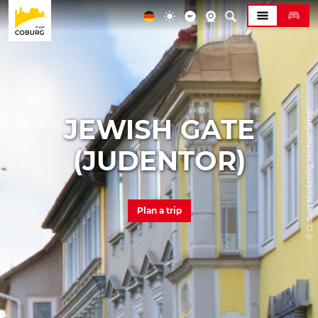
© Coburg Marketing, Michael Selzer
JEWISH GATE
(JUDENTOR)
Plan a trip