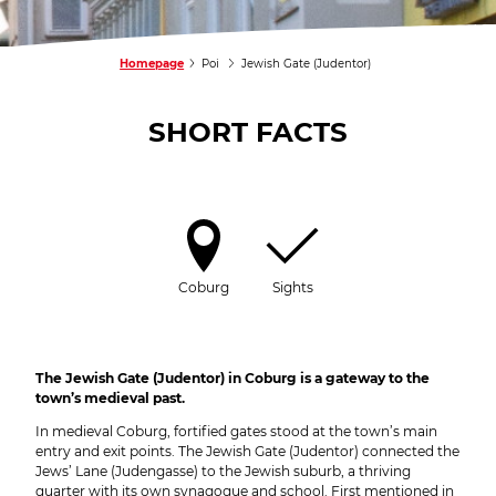
Homepage
Poi
Jewish Gate (Judentor)
SHORT FACTS
Coburg
Sights
The Jewish Gate (Judentor) in Coburg is a gateway to the
town’s medieval past.
In medieval Coburg, fortified gates stood at the town’s main
entry and exit points. The Jewish Gate (Judentor) connected the
Jews’ Lane (Judengasse) to the Jewish suburb, a thriving
quarter with its own synagogue and school. First mentioned in