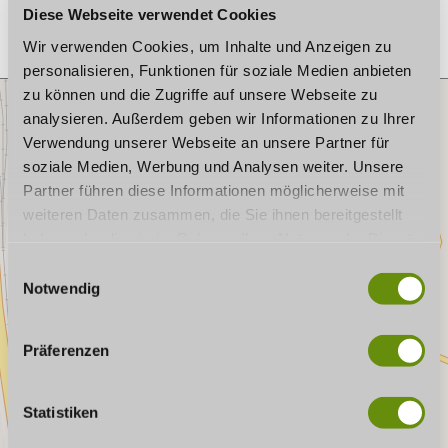
Diese Webseite verwendet Cookies
Wir verwenden Cookies, um Inhalte und Anzeigen zu
personalisieren, Funktionen für soziale Medien anbieten
zu können und die Zugriffe auf unsere Webseite zu
analysieren. Außerdem geben wir Informationen zu Ihrer
Verwendung unserer Webseite an unsere Partner für
soziale Medien, Werbung und Analysen weiter. Unsere
Partner führen diese Informationen möglicherweise mit
weiteren Daten zusammen, die Sie ihnen bereitgestellt
haben oder die sie im Rahmen Ihrer Nutzung der Dienste
gesammelt haben. Wenn Sie bestimmte Cookies
E
ablehnen, kann es sein, dass Darstellungen nicht
Notwendig
i
vollständig sind oder Anwendungen nicht zur Verfügung
n
stehen.
w
Präferenzen
i
l
l
Statistiken
i