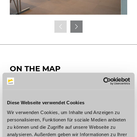
ON THE MAP
Kongresshaus Rosengarten
Berliner Platz 1
96450 Coburg
Germany
Diese Webseite verwendet Cookies
Phone:
+ 49 9561 89830
Wir verwenden Cookies, um Inhalte und Anzeigen zu
E-mail:
kongress@coburg.de
Website:
www.coburg-kongress.de/en
personalisieren, Funktionen für soziale Medien anbieten
zu können und die Zugriffe auf unsere Webseite zu
Plan a trip
analysieren. Außerdem geben wir Informationen zu Ihrer