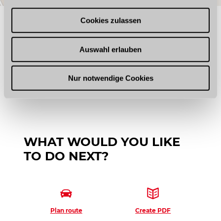
a
u
Cookies zulassen
GOOD TO KNOW
s
w
Auswahl erlauben
a
h
Opening hours
l
Nur notwendige Cookies
WHAT WOULD YOU LIKE
TO DO NEXT?
Plan route
Create PDF