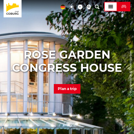
ROSE GARDEN
© Kongresshaus Rosengarten
CONGRESS HOUSE
Plan a trip