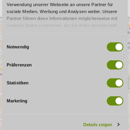
Verwendung unserer Webseite an unsere Partner für
soziale Medien, Werbung und Analysen weiter. Unsere
Partner führen diese Informationen möglicherweise mit
weiteren Daten zusammen, die Sie ihnen bereitgestellt
haben oder die sie im Rahmen Ihrer Nutzung der Dienste
gesammelt haben. Wenn Sie bestimmte Cookies
E
ablehnen, kann es sein, dass Darstellungen nicht
Notwendig
i
vollständig sind oder Anwendungen nicht zur Verfügung
n
stehen.
w
Präferenzen
i
l
l
Statistiken
i
g
Marketing
u
n
g
Details zeigen
s