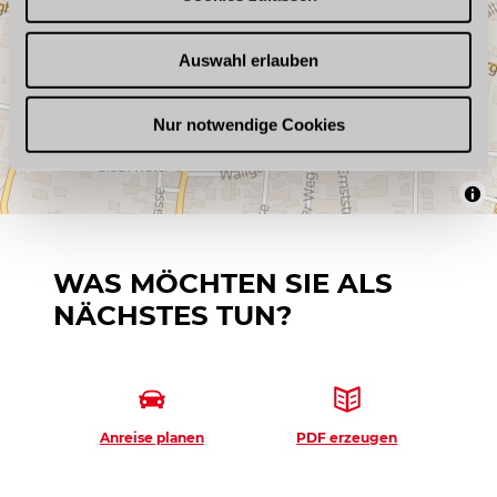
s
w
Auswahl erlauben
a
h
l
Nur notwendige Cookies
WAS MÖCHTEN SIE ALS
NÄCHSTES TUN?
Anreise planen
PDF erzeugen