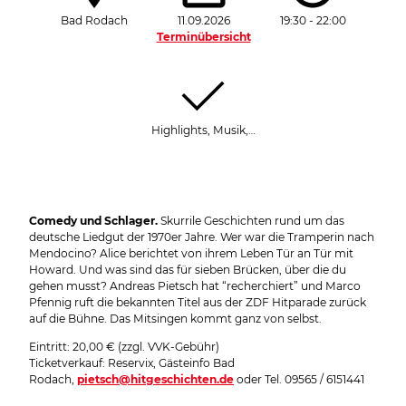
Bad Rodach
11.09.2026
19:30 - 22:00
Terminübersicht
Highlights, Musik,…
Comedy und Schlager.
Skurrile Geschichten rund um das
deutsche Liedgut der 1970er Jahre. Wer war die Tramperin nach
Mendocino? Alice berichtet von ihrem Leben Tür an Tür mit
Howard. Und was sind das für sieben Brücken, über die du
gehen musst? Andreas Pietsch hat “recherchiert” und Marco
Pfennig ruft die bekannten Titel aus der ZDF Hitparade zurück
auf die Bühne. Das Mitsingen kommt ganz von selbst.
Eintritt: 20,00 € (zzgl. VVK-Gebühr)
Ticketverkauf: Reservix, Gästeinfo Bad
Rodach,
pietsch@hitgeschichten.de
oder Tel. 09565 / 6151441