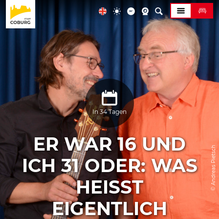
In 34 Tagen
ER WAR 16 UND
© Andreas Pietsch
ICH 31 ODER: WAS
HEISST E
IGENTLICH H