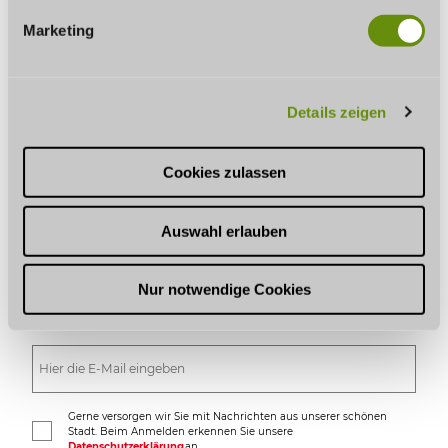
WIR FÜR SIE
g
Marketing
u
COBURG MARKETING
n
Herrngasse 4 · 96450 Coburg
g
+49 9561 89-8000
Details zeigen
s
marketing@coburg.de
a
u
Tourist-Information
Cookies zulassen
s
w
Auswahl erlauben
a
h
l
Nur notwendige Cookies
FÜR ZUHAUSE
Gerne versorgen wir Sie mit Nachrichten aus unserer schönen
Stadt. Beim Anmelden erkennen Sie unsere
Datenschutzerklärung
an.