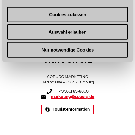
a
u
Cookies zulassen
s
w
Auswahl erlauben
a
h
l
Nur notwendige Cookies
WIR FÜR SIE
COBURG MARKETING
Herrngasse 4 · 96450 Coburg
+49 9561 89-8000
marketing@coburg.de
Tourist-Information