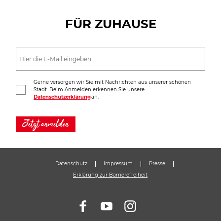
FÜR ZUHAUSE
Gerne versorgen wir Sie mit Nachrichten aus unserer schönen
Stadt. Beim Anmelden erkennen Sie unsere
Datenschutzerklärung
an.
Jetzt anmelden
Datenschutz
Impressum
Presse
Erklärung zur Barrierefreiheit
F
Y
I
a
o
n