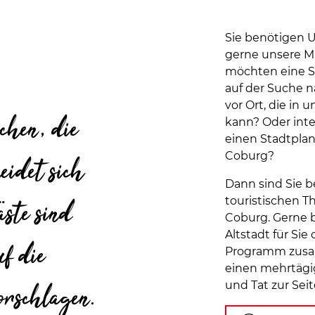
Sie benötigen 
gerne unsere M
möchten eine S
auf der Suche n
vor Ort, die in
chen, die
kann? Oder inter
einen Stadtplan
Coburg?
eidet sich
Dann sind Sie be
ste sind
touristischen T
Coburg. Gerne 
Altstadt für Si
uf die
Programm zusam
einen mehrtägi
orschlagen.
und Tat zur Sei