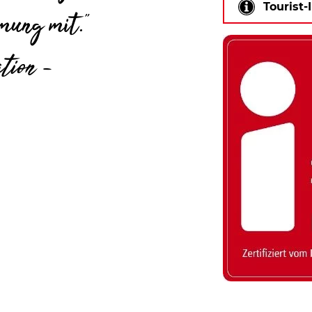
Tourist-
mung mit."
tion -