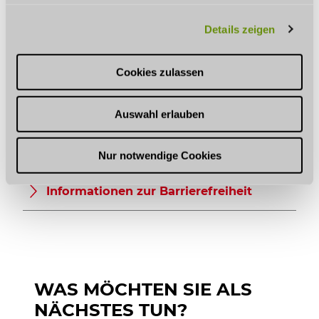
GUT ZU WISSEN
g
Details zeigen
s
a
u
Cookies zulassen
Öffnungszeiten
s
w
Eignung
Auswahl erlauben
a
h
l
Zahlungsmöglichkeiten
Nur notwendige Cookies
Informationen zur Barrierefreiheit
WAS MÖCHTEN SIE ALS
NÄCHSTES TUN?