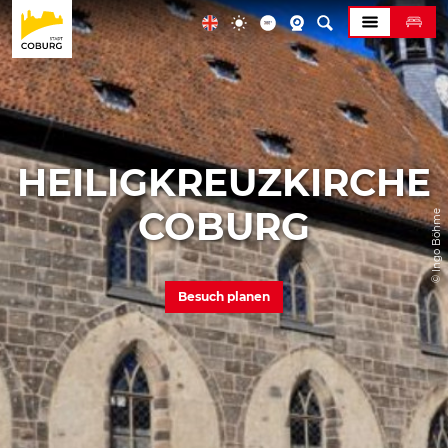
HEILIGKREUZKIRCHE
COBURG
© Ingo Böhme
Besuch planen