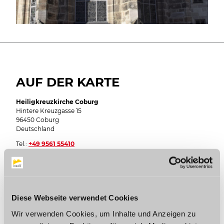
AUF DER KARTE
Heiligkreuzkirche Coburg
Hintere Kreuzgasse 15
96450 Coburg
Deutschland
Tel.:
+49 9561 55410
E-Mail:
pfarramt.heiligkreuz.co@elkb.de
Webseite:
www.evangelisch-gemeinsam.de/heiligkreuz-
kirche-fuer-alle
Anreise planen
Diese Webseite verwendet Cookies
Wir verwenden Cookies, um Inhalte und Anzeigen zu