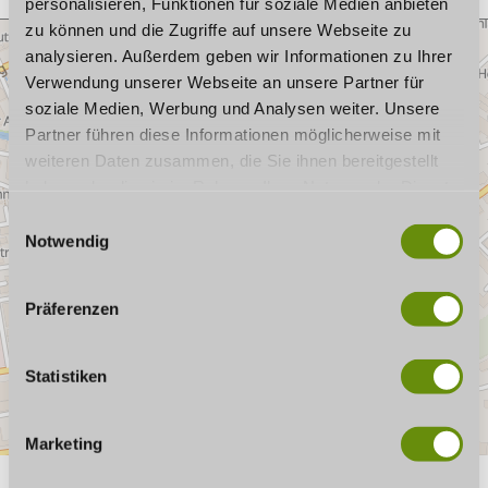
personalisieren, Funktionen für soziale Medien anbieten
zu können und die Zugriffe auf unsere Webseite zu
analysieren. Außerdem geben wir Informationen zu Ihrer
Verwendung unserer Webseite an unsere Partner für
soziale Medien, Werbung und Analysen weiter. Unsere
Partner führen diese Informationen möglicherweise mit
weiteren Daten zusammen, die Sie ihnen bereitgestellt
haben oder die sie im Rahmen Ihrer Nutzung der Dienste
gesammelt haben. Wenn Sie bestimmte Cookies
E
ablehnen, kann es sein, dass Darstellungen nicht
Notwendig
i
vollständig sind oder Anwendungen nicht zur Verfügung
n
stehen.
w
Präferenzen
i
l
l
Statistiken
i
g
Marketing
u
n