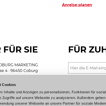
Anreise planen
 FÜR SIE
FÜR ZU
OBURG MARKETING
se 4 · 96450 Coburg
Gerne versorgen wir
+49 9561 89-8000
unserer schönen St
t Cookies
keting@coburg.de
erkennen Sie unser
 Inhalte und Anzeigen zu personalisieren, Funktionen für sozia
Jetzt anmelden
e Zugriffe auf unsere Webseite zu analysieren. Außerdem geben
urist-Information
rwendung unserer Webseite an unsere Partner für soziale Medie