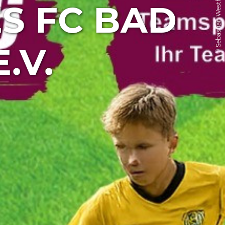
© Sebastian Westhäuser
 FC BAD R
.V.