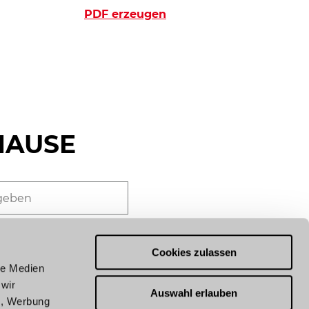
PDF erzeugen
HAUSE
 Sie mit Nachrichten aus
adt. Beim Anmelden
Cookies zulassen
e
Datenschutzerklärung
an.
le Medien
 wir
Auswahl erlauben
n, Werbung