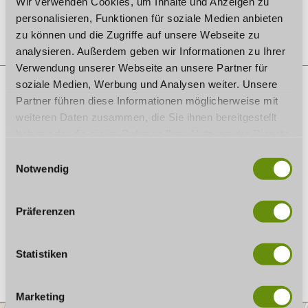
Wir verwenden Cookies, um Inhalte und Anzeigen zu
Im Kalender speichern
personalisieren, Funktionen für soziale Medien anbieten
zu können und die Zugriffe auf unsere Webseite zu
analysieren. Außerdem geben wir Informationen zu Ihrer
Verwendung unserer Webseite an unsere Partner für
soziale Medien, Werbung und Analysen weiter. Unsere
Partner führen diese Informationen möglicherweise mit
AUF DER KARTE
weiteren Daten zusammen, die Sie ihnen bereitgestellt
haben oder die sie im Rahmen Ihrer Nutzung der Dienste
Kongresshaus Rosengarten
gesammelt haben. Wenn Sie bestimmte Cookies
E
Berliner Platz 1
ablehnen, kann es sein, dass Darstellungen nicht
Notwendig
i
96450 Coburg
vollständig sind oder Anwendungen nicht zur Verfügung
n
Tel.:
09561 / 89830
stehen.
w
E-Mail:
kongress@coburg.de
Präferenzen
Webseite:
www.coburg-kongress.de
i
l
Anreise planen
l
Statistiken
i
g
Marketing
u