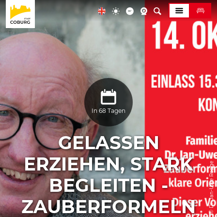
In 68 Tagen
GELASSEN
ERZIEHEN, STARK
© Dr. Jan-Uwe Rogge
BEGLEITEN -
ZAUBERFORMELN