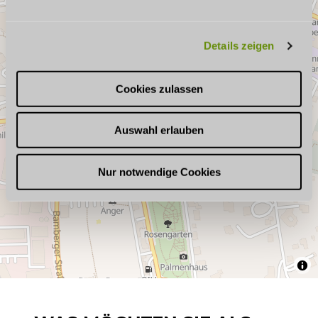
n
g
Details zeigen
s
a
u
Cookies zulassen
s
w
Auswahl erlauben
a
h
l
Nur notwendige Cookies