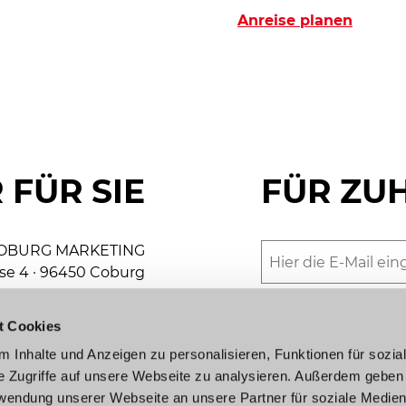
Anreise planen
 FÜR SIE
FÜR ZU
OBURG MARKETING
se 4 · 96450 Coburg
Gerne versorgen wir
+49 9561 89-8000
unserer schönen St
t Cookies
keting@coburg.de
erkennen Sie unser
 Inhalte und Anzeigen zu personalisieren, Funktionen für sozia
Jetzt anmelden
e Zugriffe auf unsere Webseite zu analysieren. Außerdem geben
urist-Information
rwendung unserer Webseite an unsere Partner für soziale Medie