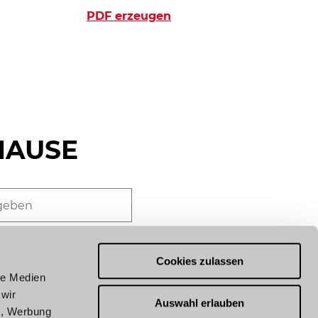
PDF erzeugen
HAUSE
 Sie mit Nachrichten aus
adt. Beim Anmelden
Cookies zulassen
e
Datenschutzerklärung
an.
le Medien
 wir
Auswahl erlauben
n, Werbung