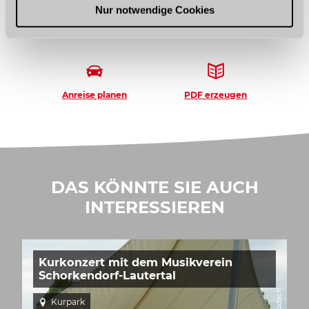
l
Nur notwendige Cookies
NÄCHSTES TUN?
Anreise planen
PDF erzeugen
DAS KÖNNTE SIE AUCH
INTERESSIEREN
Kurkonzert mit dem Musikverein
Schorkendorf-Lautertal
Kurpark