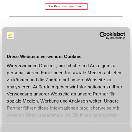
Im Kalender speichern
AUF DER KARTE
Diese Webseite verwendet Cookies
Wir verwenden Cookies, um Inhalte und Anzeigen zu
Kurpark
96476 Bad Rodach
personalisieren, Funktionen für soziale Medien anbieten
zu können und die Zugriffe auf unsere Webseite zu
Webseite:
veranstaltungen.coburg-
rennsteig.de/details/veranstaltung/kurkonzert-mit-der-
analysieren. Außerdem geben wir Informationen zu Ihrer
stadtkapelle-bad-rodach-4.html
Verwendung unserer Webseite an unsere Partner für
soziale Medien, Werbung und Analysen weiter. Unsere
Anreise planen
Partner führen diese Informationen möglicherweise mit
weiteren Daten zusammen, die Sie ihnen bereitgestellt
haben oder die sie im Rahmen Ihrer Nutzung der Dienste
gesammelt haben. Wenn Sie bestimmte Cookies
E