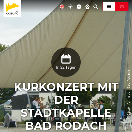
In 22 Tagen
© Gästeinformation Bad Rodach
KURKONZERT MIT
DER
STADTKAPELLE
BAD RODACH