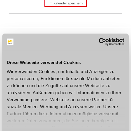
Im Kalender speichern
AUF DER KARTE
Diese Webseite verwendet Cookies
Kongresshaus Rosengarten
Berliner Platz 1
Wir verwenden Cookies, um Inhalte und Anzeigen zu
96450 Coburg
personalisieren, Funktionen für soziale Medien anbieten
Tel.:
09561 / 89830
zu können und die Zugriffe auf unsere Webseite zu
E-Mail:
kongress@coburg.de
analysieren. Außerdem geben wir Informationen zu Ihrer
Webseite:
veranstaltungen.coburg-
rennsteig.de/details/veranstaltung/toxic-love-true-
Verwendung unserer Webseite an unsere Partner für
crime.html
soziale Medien, Werbung und Analysen weiter. Unsere
Partner führen diese Informationen möglicherweise mit
Anreise planen
weiteren Daten zusammen, die Sie ihnen bereitgestellt
haben oder die sie im Rahmen Ihrer Nutzung der Dienste