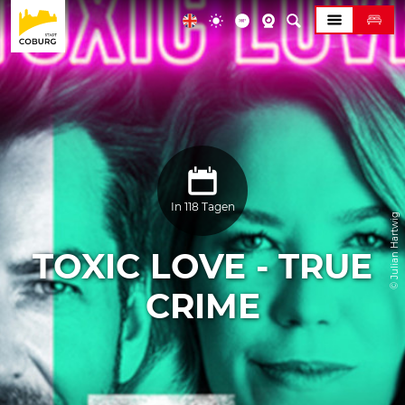
In 118 Tagen
© Julian Hartwig
TOXIC LOVE - TRUE
CRIME