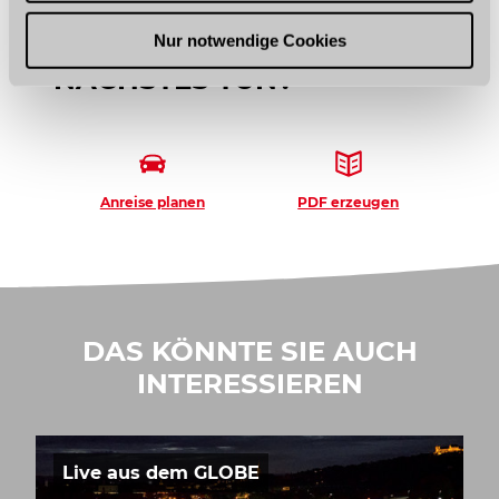
h
l
WAS MÖCHTEN SIE ALS
Nur notwendige Cookies
NÄCHSTES TUN?
Anreise planen
PDF erzeugen
DAS KÖNNTE SIE AUCH
INTERESSIEREN
Live aus dem GLOBE