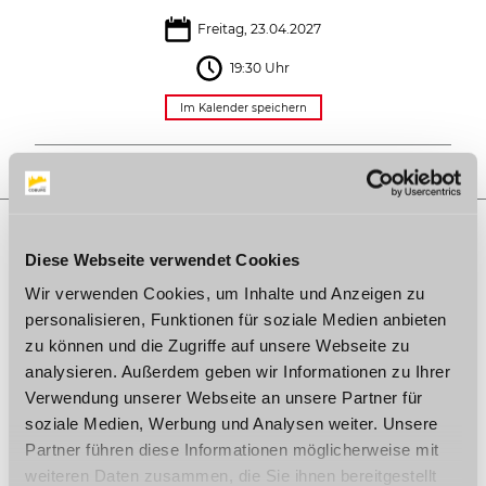
Freitag, 23.04.2027
19:30 Uhr
Im Kalender speichern
Diese Webseite verwendet Cookies
AUF DER KARTE
Wir verwenden Cookies, um Inhalte und Anzeigen zu
personalisieren, Funktionen für soziale Medien anbieten
Kongresshaus Rosengarten
zu können und die Zugriffe auf unsere Webseite zu
Berliner Platz 1
96450 Coburg
analysieren. Außerdem geben wir Informationen zu Ihrer
Verwendung unserer Webseite an unsere Partner für
Tel.:
09561 / 89830
E-Mail:
kongress@coburg.de
soziale Medien, Werbung und Analysen weiter. Unsere
Webseite:
www.coburg-kongress.de
Partner führen diese Informationen möglicherweise mit
weiteren Daten zusammen, die Sie ihnen bereitgestellt
Anreise planen