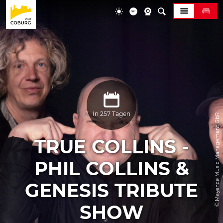
In 257 Tagen
© Mayence Music Management GbR
TRUE COLLINS -
PHIL COLLINS &
GENESIS TRIBUTE
SHOW