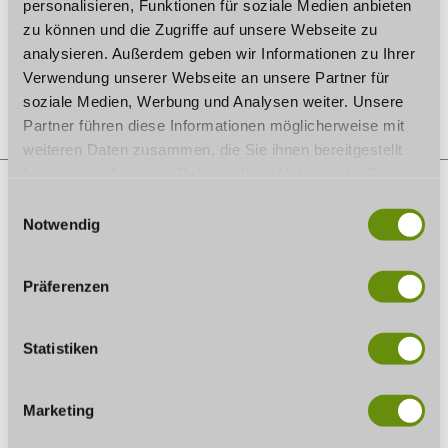
Dienstag, 18.08.2026
personalisieren, Funktionen für soziale Medien anbieten
zu können und die Zugriffe auf unsere Webseite zu
19:30 Uhr
analysieren. Außerdem geben wir Informationen zu Ihrer
Verwendung unserer Webseite an unsere Partner für
Im Kalender speichern
soziale Medien, Werbung und Analysen weiter. Unsere
Partner führen diese Informationen möglicherweise mit
weiteren Daten zusammen, die Sie ihnen bereitgestellt
haben oder die sie im Rahmen Ihrer Nutzung der Dienste
gesammelt haben. Wenn Sie bestimmte Cookies
E
ablehnen, kann es sein, dass Darstellungen nicht
Notwendig
i
AUF DER KARTE
vollständig sind oder Anwendungen nicht zur Verfügung
n
stehen.
w
Kino Utopolis
Präferenzen
Hahnweg 2
i
96450 Coburg
l
Tel.:
09561 / 239051
l
Statistiken
E-Mail:
info@utopolis-coburg.com
i
Webseite:
www.utopolis-coburg.com
g
Marketing
Anreise planen
u
n