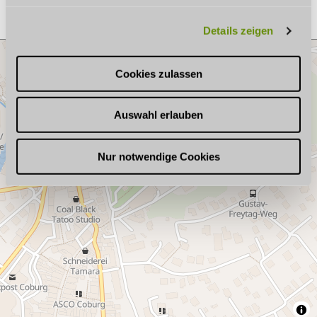
g
Details zeigen
s
a
u
Cookies zulassen
s
w
Auswahl erlauben
a
h
l
Nur notwendige Cookies