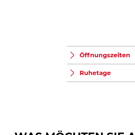
r
a
m
Öffnungszeiten
Ruhetage