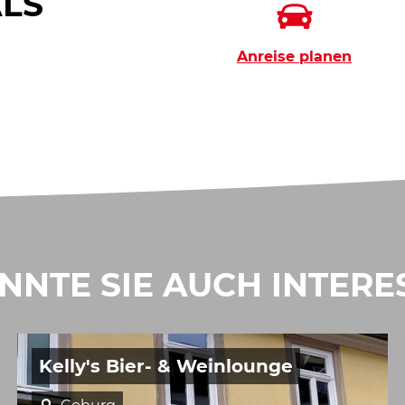
ALS
Anreise planen
NNTE SIE AUCH INTERE
Kelly's Bier- & Weinlounge