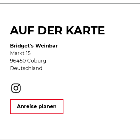
AUF DER KARTE
Bridget's Weinbar
Markt 15
96450 Coburg
Deutschland
I
n
s
Anreise planen
t
a
g