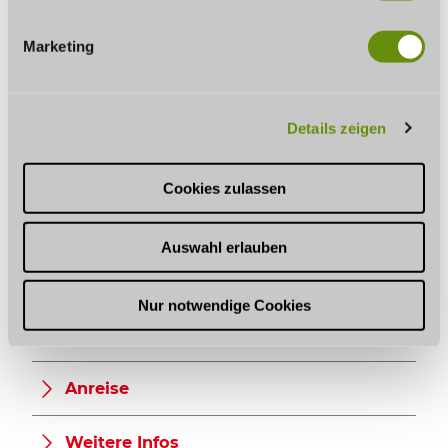
i
Klassifizierung
g
Marketing
u
sonstige Angebote
n
g
Küchenangebote
Details zeigen
s
a
Eignung
u
Cookies zulassen
s
w
Zahlungsmöglichkeiten
Auswahl erlauben
a
h
Spezialitäten
l
Nur notwendige Cookies
Ruhetage
Anreise
Weitere Infos