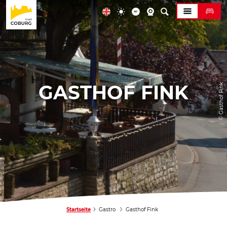
GASTHOF FINK
© Gasthof Fink
Startseite
Gastro
Gasthof Fink