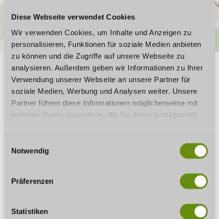
Diese Webseite verwendet Cookies
Wir verwenden Cookies, um Inhalte und Anzeigen zu
personalisieren, Funktionen für soziale Medien anbieten
zu können und die Zugriffe auf unsere Webseite zu
analysieren. Außerdem geben wir Informationen zu Ihrer
GUT ZU WISSEN
Verwendung unserer Webseite an unsere Partner für
soziale Medien, Werbung und Analysen weiter. Unsere
Partner führen diese Informationen möglicherweise mit
weiteren Daten zusammen, die Sie ihnen bereitgestellt
Öffnungszeiten
haben oder die sie im Rahmen Ihrer Nutzung der Dienste
gesammelt haben. Wenn Sie bestimmte Cookies
E
Ausstattung
ablehnen, kann es sein, dass Darstellungen nicht
Notwendig
i
vollständig sind oder Anwendungen nicht zur Verfügung
n
regionale Angebote
stehen.
w
Präferenzen
i
Sonstiges
l
l
Statistiken