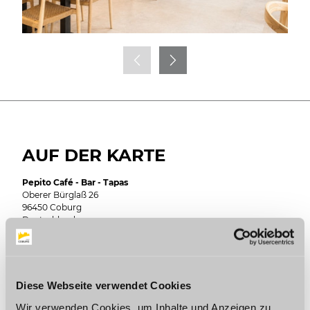
AUF DER KARTE
Pepito Café - Bar - Tapas
Oberer Bürglaß 26
96450 Coburg
Deutschland
E-Mail:
hello@pepito.bar
Webseite:
www.pepito.bar
Diese Webseite verwendet Cookies
F
I
a
n
Wir verwenden Cookies, um Inhalte und Anzeigen zu