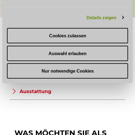
n
g
Details zeigen
s
a
GUT ZU WISSEN
u
Cookies zulassen
s
w
Auswahl erlauben
a
Öffnungszeiten
h
l
Nur notwendige Cookies
Küchenangebote
Ausstattung
WAS MÖCHTEN SIE ALS