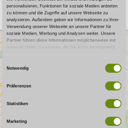
c
s
personalisieren, Funktionen für soziale Medien anbieten
Anreise planen
e
t
zu können und die Zugriffe auf unsere Webseite zu
b
a
analysieren. Außerdem geben wir Informationen zu Ihrer
o
g
Verwendung unserer Webseite an unsere Partner für
o
r
soziale Medien, Werbung und Analysen weiter. Unsere
k
a
Partner führen diese Informationen möglicherweise mit
m
weiteren Daten zusammen, die Sie ihnen bereitgestellt
haben oder die sie im Rahmen Ihrer Nutzung der Dienste
gesammelt haben. Wenn Sie bestimmte Cookies
E
ablehnen, kann es sein, dass Darstellungen nicht
Notwendig
i
vollständig sind oder Anwendungen nicht zur Verfügung
n
stehen.
w
Präferenzen
i
l
l
Statistiken
i
g
Marketing
u