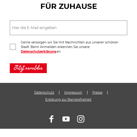
FÜR ZUHAUSE
Gerne versorgen wir Sie mit Nachrichten aus unserer schönen
Stadt. Beim Anmelden erkennen Sie unsere
Datenschutzerklärung
an.
Jetzt anmelden
Datenschutz
Impressum
Presse
Erklärung zur Barrierefreiheit
F
Y
I
a
o
n
c
u
s