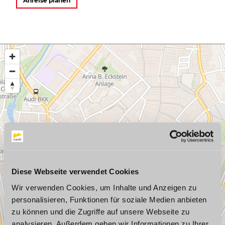
s
Anreise planen
t
a
g
r
a
m
Diese Webseite verwendet Cookies
Wir verwenden Cookies, um Inhalte und Anzeigen zu
personalisieren, Funktionen für soziale Medien anbieten
zu können und die Zugriffe auf unsere Webseite zu
analysieren. Außerdem geben wir Informationen zu Ihrer