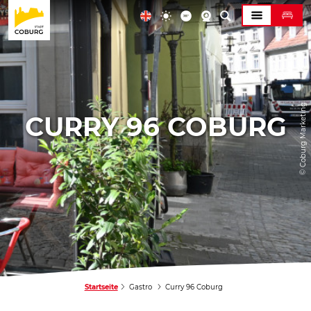
© Coburg Marketing
CURRY 96 COBURG
Startseite
Gastro
Curry 96 Coburg