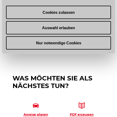
a
u
Cookies zulassen
Zahlungsmöglichkeiten
s
w
Weitere Rauminformationen
Auswahl erlauben
a
h
l
Ruhetage
Nur notwendige Cookies
WAS MÖCHTEN SIE ALS
NÄCHSTES TUN?
Anreise planen
PDF erzeugen