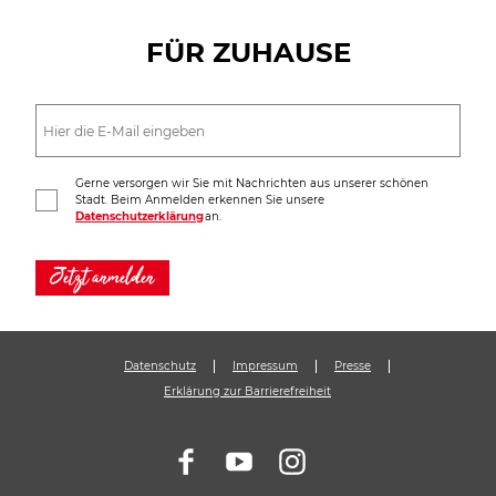
FÜR ZUHAUSE
Gerne versorgen wir Sie mit Nachrichten aus unserer schönen
Stadt. Beim Anmelden erkennen Sie unsere
Datenschutzerklärung
an.
Jetzt anmelden
Datenschutz
Impressum
Presse
Erklärung zur Barrierefreiheit
F
Y
I
a
o
n