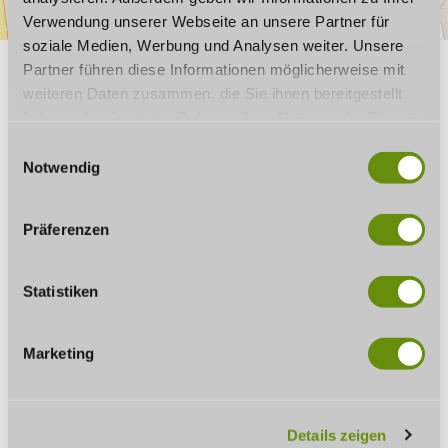
Verwendung unserer Webseite an unsere Partner für
soziale Medien, Werbung und Analysen weiter. Unsere
Partner führen diese Informationen möglicherweise mit
GUT ZU WISSEN
weiteren Daten zusammen, die Sie ihnen bereitgestellt
haben oder die sie im Rahmen Ihrer Nutzung der Dienste
gesammelt haben. Wenn Sie bestimmte Cookies
E
ablehnen, kann es sein, dass Darstellungen nicht
Notwendig
i
Öffnungszeiten
vollständig sind oder Anwendungen nicht zur Verfügung
n
stehen.
w
Ausstattung
Präferenzen
i
l
Sonstiges
l
Statistiken
i
Klassifizierung
g
Marketing
u
n
Küchenangebote
g
Details zeigen
s
Eignung