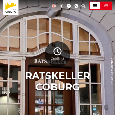
Geöffnet
© Coburg Marketing
RATSKELLER
COBURG