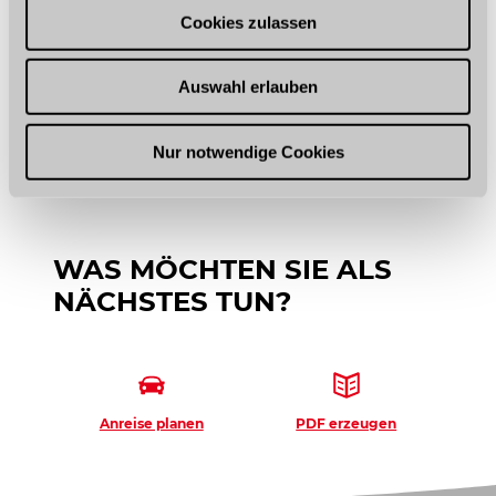
u
Cookies zulassen
s
Ausstattung
w
Auswahl erlauben
a
Küchenangebote
h
l
Nur notwendige Cookies
WAS MÖCHTEN SIE ALS
NÄCHSTES TUN?
Anreise planen
PDF erzeugen