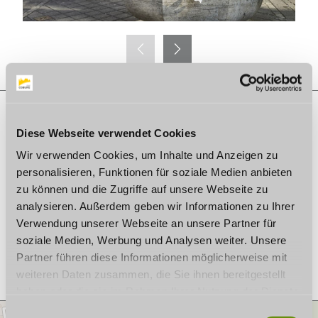
Diese Webseite verwendet Cookies
AUF DER KARTE
Wir verwenden Cookies, um Inhalte und Anzeigen zu
personalisieren, Funktionen für soziale Medien anbieten
Brunnen am Bürglaß
Unterer Bürglaß
zu können und die Zugriffe auf unsere Webseite zu
96450 Coburg
analysieren. Außerdem geben wir Informationen zu Ihrer
Deutschland
Verwendung unserer Webseite an unsere Partner für
Anreise planen
soziale Medien, Werbung und Analysen weiter. Unsere
Partner führen diese Informationen möglicherweise mit
weiteren Daten zusammen, die Sie ihnen bereitgestellt
haben oder die sie im Rahmen Ihrer Nutzung der Dienste
gesammelt haben. Wenn Sie bestimmte Cookies
E