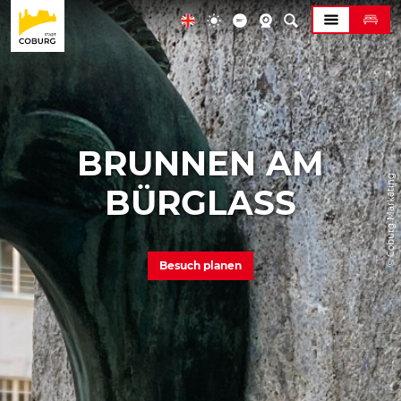
BRUNNEN AM
© Coburg Marketing
BÜRGLASS
Besuch planen