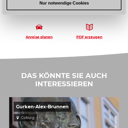
l
Nur notwendige Cookies
NÄCHSTES TUN?
Anreise planen
PDF erzeugen
DAS KÖNNTE SIE AUCH
INTERESSIEREN
Gurken-Alex-Brunnen
Coburg