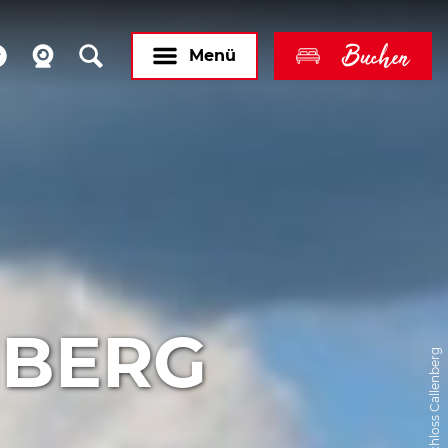
Buchen
Menü
NBERG
© Schloss Callenberg