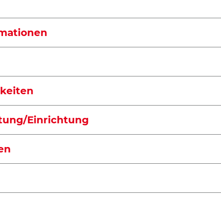
rmationen
keiten
tung/Einrichtung
en