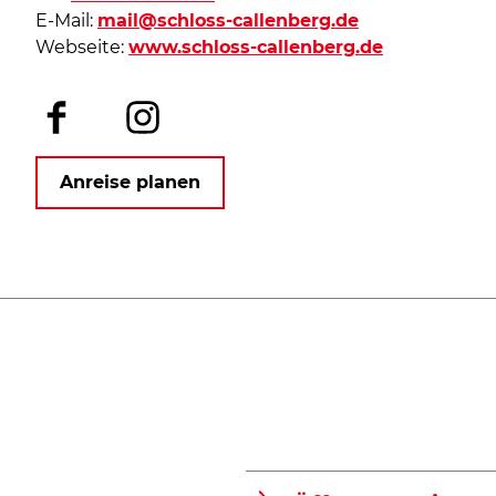
E-Mail:
mail@schloss-callenberg.de
Webseite:
www.schloss-callenberg.de
F
I
a
n
c
s
Anreise planen
e
t
b
a
o
g
o
r
k
a
m