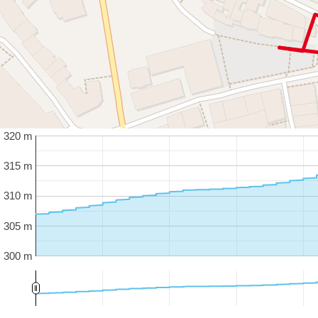
320 m
315 m
310 m
305 m
300 m