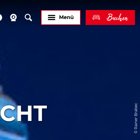
Buchen
Menü
ACHT
© Rainer Brabec