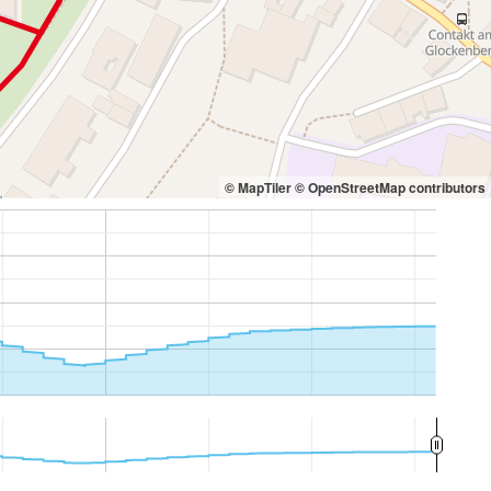
© MapTiler
© OpenStreetMap contributors